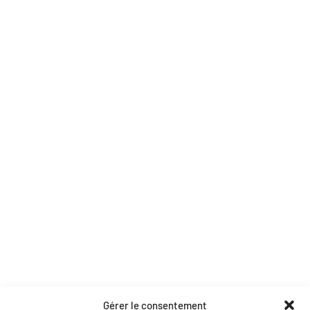
Tentes et chapiteaux
Mobilier décoration
Prestation DJ
Location de matériel
Structures et scènes
Soirées et effets
Pages utiles
Accueil
Contact
Nos partenaires
Catalogue PDF
Coordonnées
Gérer le consentement