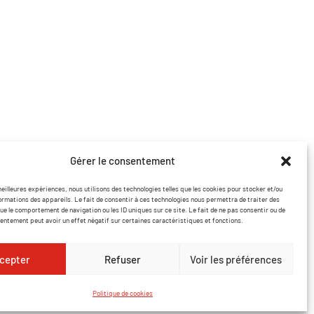
Coordonnées
contact@lasersound.fr
07 77 88 93 02
Facebook
Instagram
Gérer le consentement
meilleures expériences, nous utilisons des technologies telles que les cookies pour stocker et/ou
ormations des appareils. Le fait de consentir à ces technologies nous permettra de traiter des
ue le comportement de navigation ou les ID uniques sur ce site. Le fait de ne pas consentir ou de
sentement peut avoir un effet négatif sur certaines caractéristiques et fonctions.
cepter
Refuser
Voir les préférences
 de confidentialité
Politique de cookies
Site réalisé par VBAUDRY
Politique de cookies