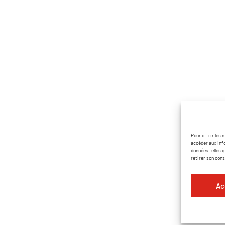
tion matériel
Pages utiles
ementiel
Accueil
 et chapiteaux
Contact
r décoration
Nos partenaires
tion DJ
Catalogue PDF
on de matériel
ures et scènes
Pour offrir les 
accéder aux inf
 et effets
données telles q
retirer son con
Ac
Mentions légales
Politique