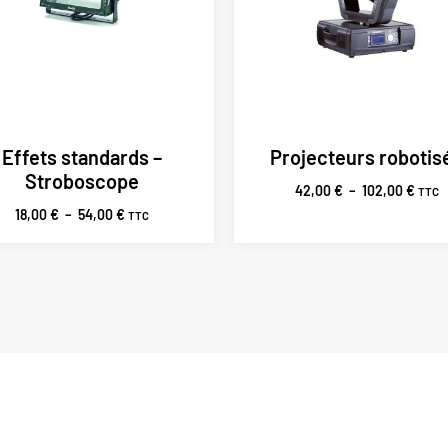
Effets standards –
Projecteurs robotis
Stroboscope
42,00
€
–
102,00
€
TTC
18,00
€
–
54,00
€
TTC