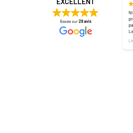
EXCELLENT
Ni
pr
Basée sur
29 avis
pa
La
so
Li
qu
De
Em
Night and Day
Loca
évén