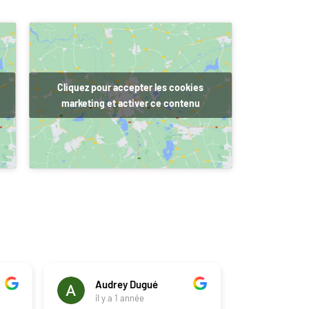
Cliquez pour accepter les cookies
marketing et activer ce contenu
Audrey Dugué
Clau
il y a 1 année
il y a 