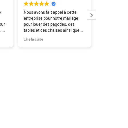
y
Nous avons fait appel à cette
Magnifique éq
entreprise pour notre mariage
agile , qui per
our
pour louer des pagodes, des
lieu dans une
,
tables et des chaises ainsi que
et « pêchue » :
pour une prestation de DJ. Tout
Merci
Lire la suite
Lire la suite
était parfait (communication ,
livraison et montage du matériel,
ht &
qualité de la prestation)
Nous recommandons +++
té
 tout
t son
.
Coordonnées