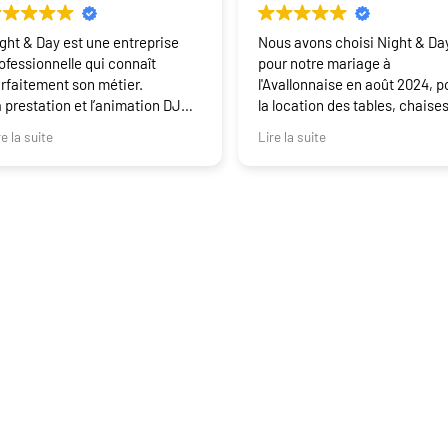
ght & Day est une entreprise
Nous avons choisi Night & Da
ofessionnelle qui connaît
pour notre mariage à
rfaitement son métier.
l'Avallonnaise en août 2024, p
 prestation et l’animation DJ
la location des tables, chaises
n et effets lumières sont de
mange-debouts et tentes
re la suite
Lire la suite
alité.
nécessaires à la cérémonie
s équipes au top.
laïque, au vin d'honneur et à la
manuel est vraiment un pro.
soirée. Le propriétaire de Nig
Day nous a bien aidé dans la
préparation du mariage et a é
très réactif tout au long de
l'année. Le jour de la livraison
a été réalisé avec précision e
équipe a assuré. Nous
recommandons ce prestataire
tion matériel
Pages utiles
ementiel