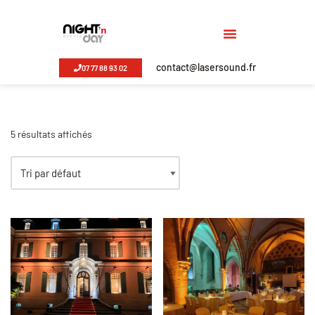
Aller
au
contact@lasersound.fr
07 77 88 93 02
contenu
5 résultats affichés