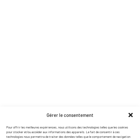
Mobilier décoration
Prestation DJ
Location de matériel
Structures et scènes
Soirées et effets
Pages utiles
Accueil
Contact
Nos partenaires
Catalogue PDF
Coordonnées
Gérer le consentement
contact@lasersound.fr
Pour offrir les meilleures expériences, nous utilisons des technologies telles que les cookies
pour stocker et/ou accéder aux informations des appareils. Le fait de consentir à ces
07 77 88 93 02
technologies nous permettra de traiter des données telles que le comportement de navigation