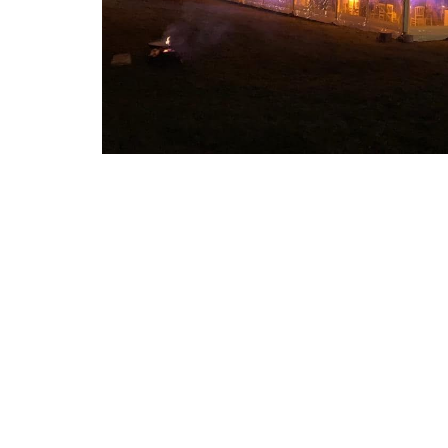
Night and Day
Loca
évén