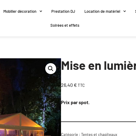
Mobilier décoration
Prestation DJ
Location de matériel
Soirées et effets
Mise en lumiè
26,40
€
TTC
Prix par spot.
Catégorie :
Tentes et chapiteaux