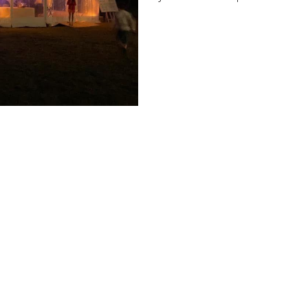
tion matériel
Pages utiles
ementiel