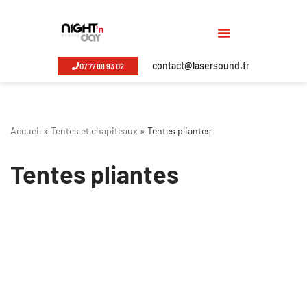
Aller
au
contact@lasersound.fr
07 77 88 93 02
contenu
Accueil
»
Tentes et chapiteaux
»
Tentes pliantes
Tentes pliantes