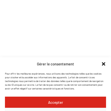
Pages utiles
Accueil
Contact
Nos partenaires
Catalogue PDF
Coordonnées
Gérer le consentement
contact@lasersound.fr
Pour offrir les meilleures expériences, nous utilisons des technologies telles que les cookies
pour stocker et/ou accéder aux informations des appareils. Le fait de consentir à ces
07 77 88 93 02
technologies nous permettra de traiter des données telles que le comportement de navigation
ou les ID uniques sur ce site. Le fait de ne pas consentir ou de retirer son consentement peut
Facebook
avoir un effet négatif sur certaines caractéristiques et fonctions.
Instagram
Accepter