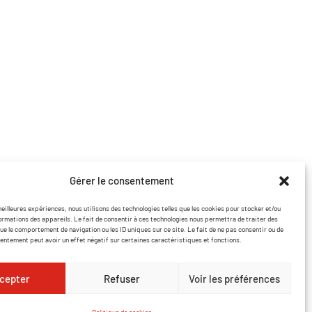
Coordonnées
contact@lasersound.fr
07 77 88 93 02
Facebook
Instagram
Gérer le consentement
meilleures expériences, nous utilisons des technologies telles que les cookies pour stocker et/ou
ormations des appareils. Le fait de consentir à ces technologies nous permettra de traiter des
ue le comportement de navigation ou les ID uniques sur ce site. Le fait de ne pas consentir ou de
sentement peut avoir un effet négatif sur certaines caractéristiques et fonctions.
cepter
Refuser
Voir les préférences
 de confidentialité
Politique de cookies
Site réalisé par VBAUDRY