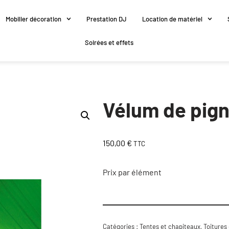
Mobilier décoration
Prestation DJ
Location de matériel
Soirées et effets
Vélum de pign
150,00
€
TTC
Prix par élément
Catégories :
Tentes et chapiteaux
,
Toitures