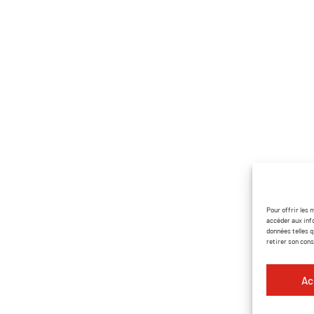
tion matériel
Pages utiles
ementiel
Accueil
 et chapiteaux
Contact
r décoration
Nos partenaires
tion DJ
Catalogue PDF
on de matériel
ures et scènes
Pour offrir les 
accéder aux inf
 et effets
données telles q
retirer son con
Ac
Mentions légales
Politique