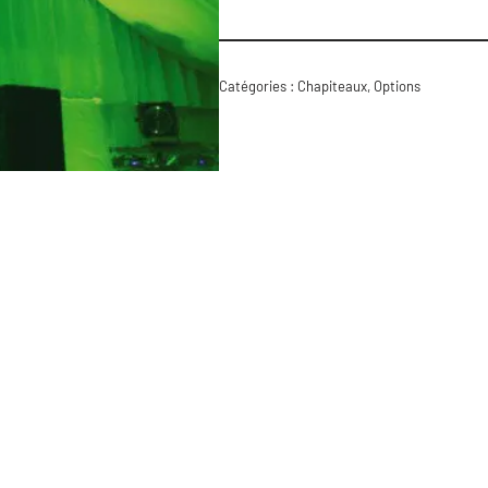
Catégories :
Chapiteaux
,
Options
tion matériel
Pages utiles
ementiel