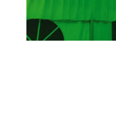
Night and Day
Loca
évén