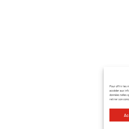
tion matériel
Pages utiles
ementiel
Accueil
 et chapiteaux
Contact
r décoration
Nos partenaires
tion DJ
Catalogue PDF
on de matériel
ures et scènes
Pour offrir les 
accéder aux inf
 et effets
données telles q
retirer son con
Ac
Mentions légales
Politique