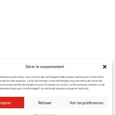
Coordonnées
contact@lasersound.fr
07 77 88 93 02
Facebook
Instagram
Gérer le consentement
meilleures expériences, nous utilisons des technologies telles que les cookies pour stocker et/ou
ormations des appareils. Le fait de consentir à ces technologies nous permettra de traiter des
ue le comportement de navigation ou les ID uniques sur ce site. Le fait de ne pas consentir ou de
sentement peut avoir un effet négatif sur certaines caractéristiques et fonctions.
cepter
Refuser
Voir les préférences
 de confidentialité
Politique de cookies
Site réalisé par VBAUDRY