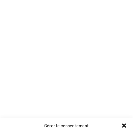
Tentes et chapiteaux
Mobilier décoration
Prestation DJ
Location de matériel
Structures et scènes
Soirées et effets
Pages utiles
Accueil
Contact
Nos partenaires
Catalogue PDF
Coordonnées
Gérer le consentement