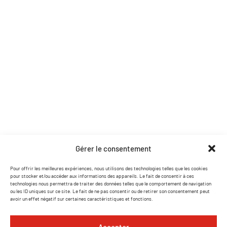
Structures et scènes
Soirées et effets
Pages utiles
Accueil
Contact
Nos partenaires
Catalogue PDF
Coordonnées
Gérer le consentement
contact@lasersound.fr
Pour offrir les meilleures expériences, nous utilisons des technologies telles que les cookies
pour stocker et/ou accéder aux informations des appareils. Le fait de consentir à ces
07 77 88 93 02
technologies nous permettra de traiter des données telles que le comportement de navigation
ou les ID uniques sur ce site. Le fait de ne pas consentir ou de retirer son consentement peut
Facebook
avoir un effet négatif sur certaines caractéristiques et fonctions.
Instagram
Accepter