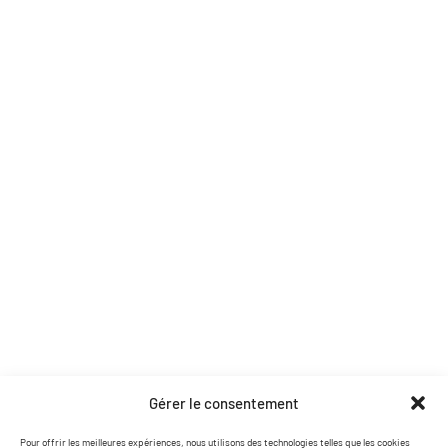
Tentes et chapiteaux
Mobilier décoration
Prestation DJ
Location de matériel
Structures et scènes
Soirées et effets
Pages utiles
Accueil
Contact
Nos partenaires
Catalogue PDF
Coordonnées
Gérer le consentement
contact@lasersound.fr
Pour offrir les meilleures expériences, nous utilisons des technologies telles que les cookies