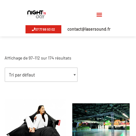
Aller
au
contact@lasersound.fr
07 77 88 93 02
contenu
Affichage de 97–112 sur 174 résultats