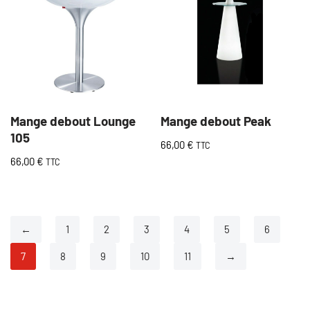
Mange debout Lounge
Mange debout Peak
105
66,00
€
TTC
66,00
€
TTC
←
1
2
3
4
5
6
7
8
9
10
11
→